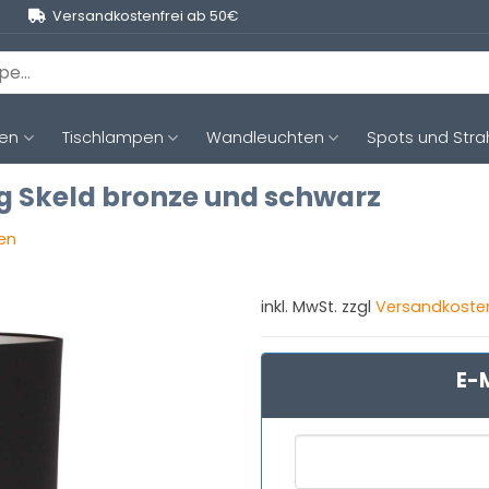
Versandkostenfrei ab 50€
ten
Tischlampen
Wandleuchten
Spots und Stra
g Skeld bronze und schwarz
gen
inkl. MwSt. zzgl
Versandkoste
E-M