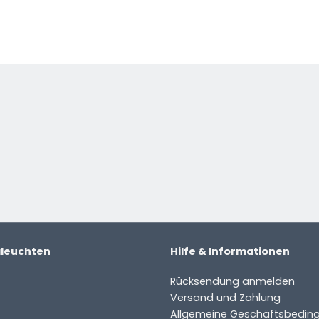
 Produkt.
e
aleuchten
Hilfe & Informationen
Rücksendung anmelden
Versand und Zahlung
Allgemeine Geschäftsbedin