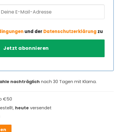
dingungen
und der
Datenschutzerklärung
zu
ahle nachträglich
nach 30 Tagen mit Klarna.
b €50
estellt,
heute
versendet
g
hen