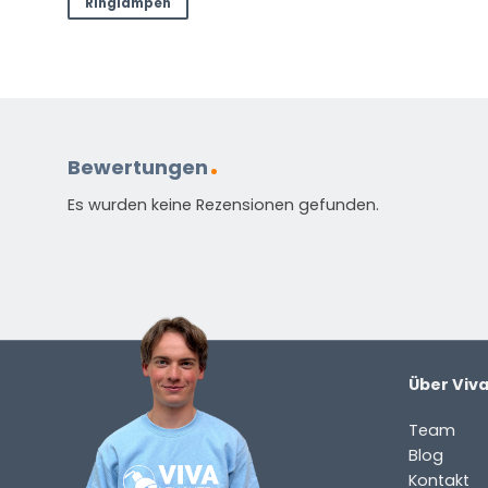
Stellen Sie eine Frage zu diesem
Ringlampen
NAME
(ERFORDERLICH)
Vorname
Nachnam
E-
Mail
Bewertungen
(erforderlich)
Welche
Es wurden keine Rezensionen gefunden.
Frage
haben
Sie
zu
dem
Produkt?
Über Viv
(erforderlich)
Team
Blog
Kontakt