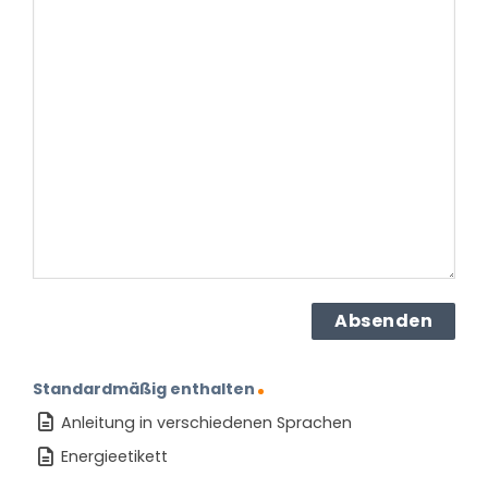
Frage
haben
Sie
zu
dem
Produkt?
(erforderlich)
Standardmäßig enthalten
Anleitung in verschiedenen Sprachen
Energieetikett