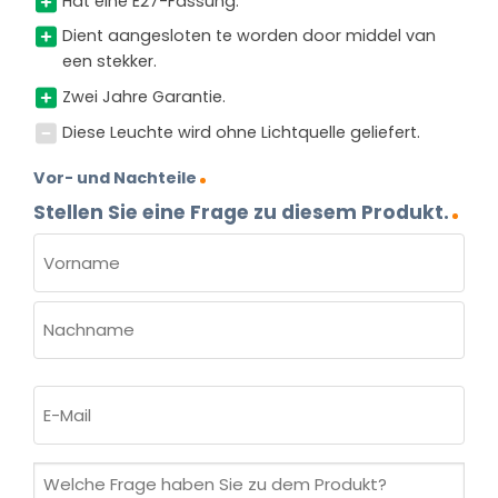
Hat eine E27-Fassung.
Dient aangesloten te worden door middel van
een stekker.
Zwei Jahre Garantie.
Diese Leuchte wird ohne Lichtquelle geliefert.
Vor- und Nachteile
Stellen Sie eine Frage zu diesem Produkt.
NAME
(ERFORDERLICH)
Vorname
Nachname
E-
Mail
(erforderlich)
Welche