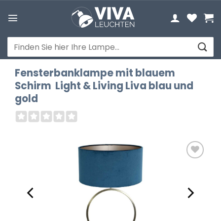
Zum
Inhalt
springen
Suchen
nach:
Fensterbanklampe mit blauem
Schirm Light & Living Liva blau und
gold