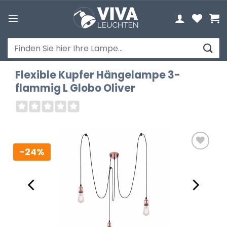
Zum
Inhalt
springen
Suchen
nach:
Flexible Kupfer Hängelampe 3-
flammig L Globo Oliver
-24%