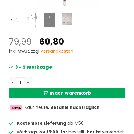
Ursprünglicher
Aktueller
79,99
60,80
Preis
Preis
inkl. MwSt. zzgl
Versandkosten
war:
ist:
79,99 €
60,80 €.
3 - 5 Werktage
Flexible Kupfer Hängelampe 3-flammig L Globo Oliver Me
In den Warenkorb
Kauf heute,
Bezahle nachträglich
.
Kostenlose Lieferung
ab €50
Werktags vor
15:00 Uhr
bestellt,
heute
versendet