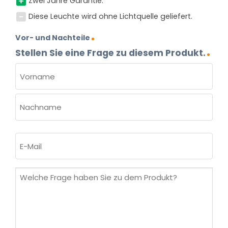
Zwei Jahre Garantie.
Diese Leuchte wird ohne Lichtquelle geliefert.
Vor- und Nachteile
Stellen Sie eine Frage zu diesem Produkt.
NAME
(ERFORDERLICH)
Vorname
Nachname
E-
Mail
(erforderlich)
Welche
Frage
haben
Sie
zu