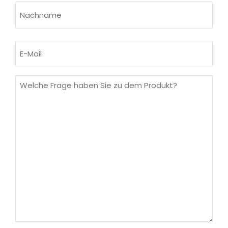
Vorname
Nachname
E-
Mail
(erforderlich)
Welche
Frage
haben
Sie
zu
dem
Produkt?
(erforderlich)