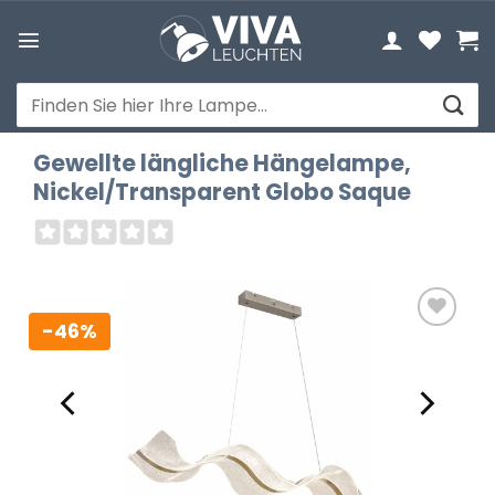
Zum
Inhalt
springen
Suchen
nach:
Gewellte längliche Hängelampe,
Nickel/Transparent Globo Saque
-46%