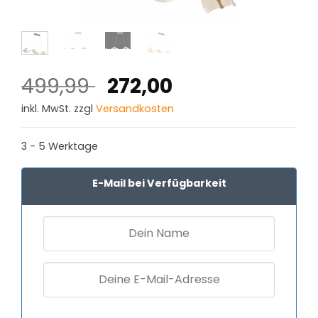
Ursprünglicher
Aktueller
499,99
272,00
Preis
Preis
inkl. MwSt. zzgl
Versandkosten
war:
ist:
499,99 €
272,00 €.
3 - 5 Werktage
E-Mail bei Verfügbarkeit