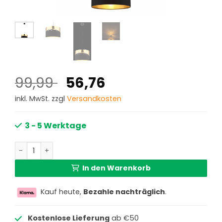
Ursprünglicher
Aktueller
99,99
56,76
Preis
Preis
inkl. MwSt. zzgl
Versandkosten
war:
ist:
99,99 €
56,76 €.
3 - 5 Werktage
Glamouröse Hängelampe schwarz/goldene Kappe Globo 
In den Warenkorb
Kauf heute,
Bezahle nachträglich
.
Kostenlose Lieferung
ab €50