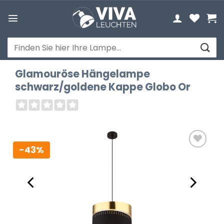
Zum
Inhalt
springen
Suchen
nach:
Glamouröse Hängelampe
schwarz/goldene Kappe Globo Or
-43%