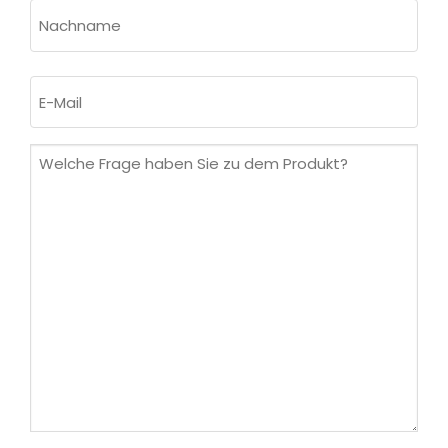
Vorname
Nachname
E-
Mail
(erforderlich)
Welche
Frage
haben
Sie
zu
dem
Produkt?
(erforderlich)