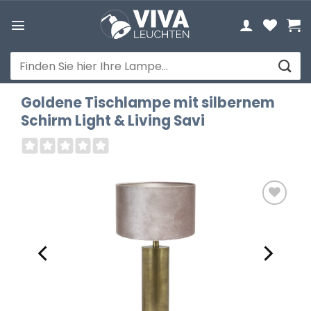
Zum
Inhalt
springen
Suchen
nach:
Goldene Tischlampe mit silbernem
Schirm Light & Living Savi