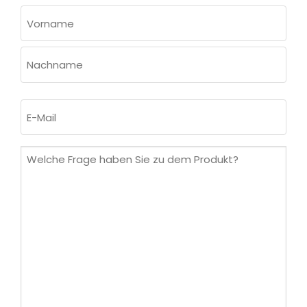
NAME
(ERFORDERLICH)
Vorname
Nachname
E-
Mail
(erforderlich)
Welche
Frage
haben
Sie
zu
dem
Produkt?
(erforderlich)