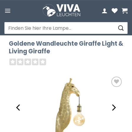
Zum
Inhalt
springen
Suchen
nach:
Goldene Wandleuchte Giraffe Light &
Living Giraffe