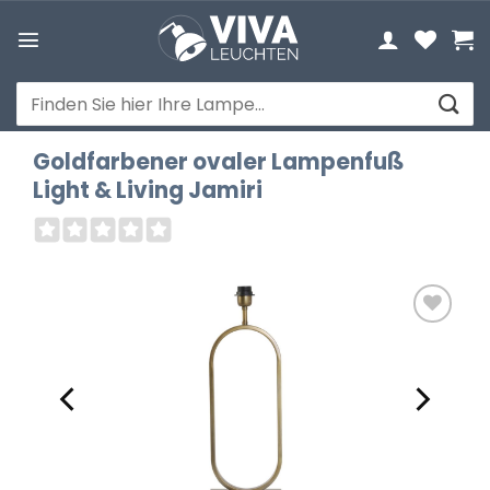
Zum
Inhalt
springen
Suchen
nach:
Goldfarbener ovaler Lampenfuß
Light & Living Jamiri