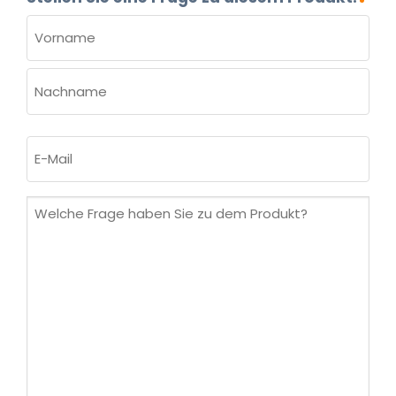
NAME
(ERFORDERLICH)
Vorname
Nachname
E-
Mail
(erforderlich)
Welche
Frage
haben
Sie
zu
dem
Produkt?
(erforderlich)