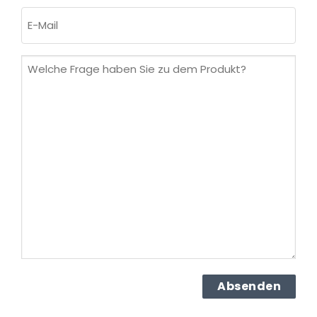
Nachname
E-
Mail
(erforderlich)
Welche
Frage
haben
Sie
zu
dem
Produkt?
(erforderlich)