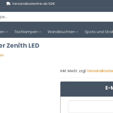
Versandkostenfrei ab 50€
ten
Tischlampen
Wandleuchten
Spots und Stra
r Zenith LED
gen
inkl. MwSt. zzgl
Versandkoste
E-M