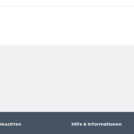
l geliefert.
tige Beleuchtung, bei der
n Hand in Hand gehen. Das
ür, dass jede Lampe ein
uester Technologien im Bereich
til, sondern auch
lance zwischen klassischer
auer-Produkten.
aleuchten
Hilfe & Informationen