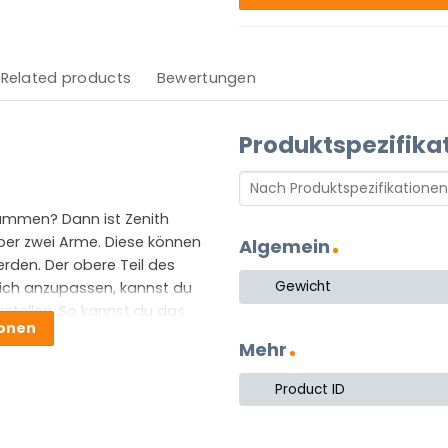
Related products
Bewertungen
Produktspezifika
ammen? Dann ist Zenith
ber zwei Arme. Diese können
Algemein
den. Der obere Teil des
Gewicht
ich anzupassen, kannst du
stellen. So kannst du das
ionen
 Darüber hinaus können beide
Mehr
erden. Mit diesen
 Bücherwürmer unter uns
Product ID