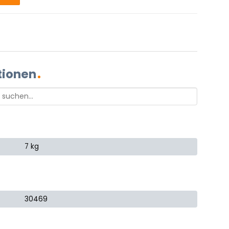
tionen
7 kg
30469