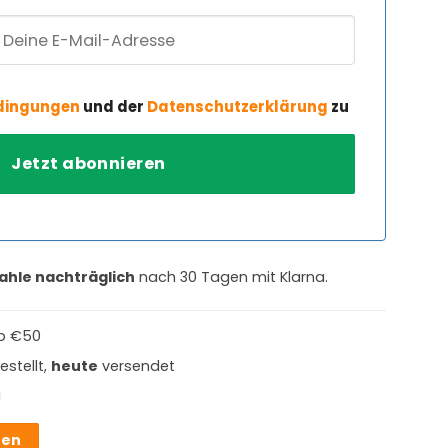
dingungen
und der
Datenschutzerklärung
zu
ahle nachträglich
nach 30 Tagen mit Klarna.
b €50
estellt,
heute
versendet
g
hen