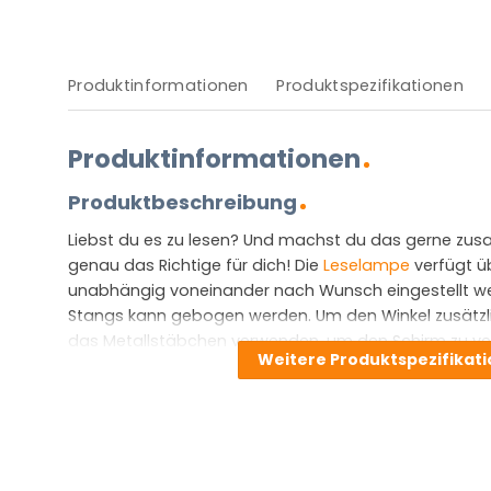
Produktinformationen
Produktspezifikationen
Produktinformationen
Produktbeschreibung
Liebst du es zu lesen? Und machst du das gerne zus
genau das Richtige für dich! Die
Leselampe
verfügt ü
unabhängig voneinander nach Wunsch eingestellt wer
Stangs kann gebogen werden. Um den Winkel zusätzl
das Metallstäbchen verwenden, um den Schirm zu ver
Weitere Produktspezifikat
Licht genau auf dein Lieblingsbuch scheinen lassen!
Lichter unabhängig voneinander ein- und gedimmt w
Spezifikationen ist Zenith die Leselampe, die für die
unverzichtbar ist.
Vor- und Nachteile