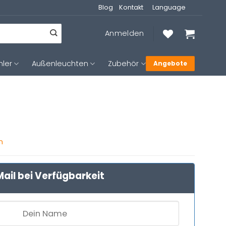
Blog
Kontakt
Language
Anmelden
hler
Außenleuchten
Zubehör
Angebote
n
ail bei Verfügbarkeit