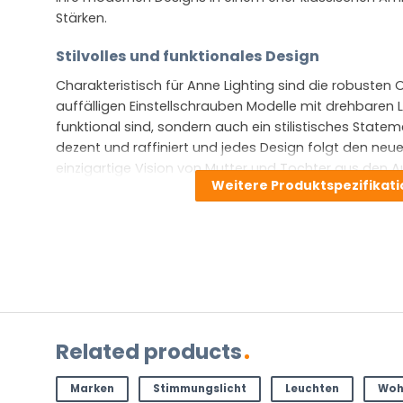
Stärken.
Stilvolles und funktionales Design
Charakteristisch für Anne Lighting sind die robusten
auffälligen Einstellschrauben Modelle mit drehbaren 
funktional sind, sondern auch ein stilistisches Statem
dezent und raffiniert und jedes Design folgt den neu
einzigartige Vision von Mutter und Tochter aus den A
Weitere Produktspezifikat
Lighting legt großen Wert auf die Qualität ihrer Materi
erschwinglich, ohne Kompromisse bei Haltbarkeit un
einzugehen. Gute Beispiele hierfür sind die Lampen de
trendigen Deckenlampen der Aura-Serie.
Stellen Sie eine Frage zu diesem
NAME
Related products
(ERFORDERLICH)
Vorname
Nachnam
E-
Marken
Stimmungslicht
Leuchten
Woh