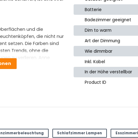
Batterie
Badezimmer geeignet
 Oberflächen und die
Dim to warm
Leuchtenköpfen, die nicht nur
Art der Dimmung
ent setzen. Die Farben sind
esten Trends, ohne die
Wie dimmbar
ugen zu verlieren. Anne
Inkl. Kabel
ionen
alien und hält ihr Sortiment
d Handwerkskunst
In der Höhe verstellbar
r Dolphin-Serie oder die
Product ID
 Produkt.
e
nzimmerbeleuchtung
Schlafzimmer Lampen
Esszimmer