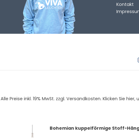
Kontakt
Anleitung in verschiedenen Sprachen
Impressu
Energieetikett
HAST DU EINE FRAGE?
Kontaktieren Sie uns. Sie erreichen uns per E-Mail un
info@vivaleuchten.de
.
Alle Preise inkl. 19% MwSt. zzgl. Versandkosten. Klicken Sie
Bohemian kuppelförmige Stoff-Häng