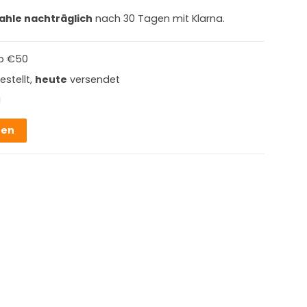
ahle nachträglich
nach 30 Tagen mit Klarna.
b €50
estellt,
heute
versendet
g
hen