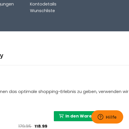
gungen
Kontodetails
Wunschliste
 Ihnen das optimale shopping-Erlebnis zu geben, verwenden wir
In den Warenkorb
Ursprünglicher
Aktueller
179,95
118,99