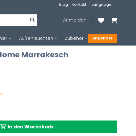
Blog
Kontakt
Language
Anmelden
hler
Außenleuchten
Zubehör
Angebote
 Home Marrakesch
nglicher
Aktueller
Preis
n
ist:
 €
118,99 €.
In den Warenkorb