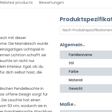
Related products
Bewertungen
Produktspezifika
ech mit dieser
ome. Die Marrakesch wurde
Algemein
nzigartiges Lichtspiel in
Familienname
rmen Lichtton schafft sie
uchte ist nicht nur
Stil
ein Interieur. Egal, ob du
Farbe
r dich selbst hast, die
Material
ischen Pendelleuchte in
Gewicht
as offene Design sorgt für
 Die Leuchte hat einen
Maße
on 53 cm, wodurch sie in
Der handgeknüpfte Abschluss