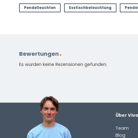
Mail
Pendelleuchten
Esstischbeleuchtung
Pendel
(erforderlich)
Welche
Frage
haben
Sie
zu
Bewertungen
dem
Produkt?
Es wurden keine Rezensionen gefunden.
(erforderlich)
Über Viv
Team
Standardmäßig enthalten
Blog