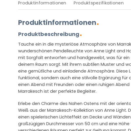
Produktinformationen
Produktspezifikationen
Produktinformationen
Produktbeschreibung
Tauche ein in die mysteriöse Atmosphäre von Marrak
wunderschönen Pendelleuchte von Anne Light and H
mit Sorgfalt entworfen und handgewebt, was für ein ei
deinem Raum sorgt. Mit ihrem subtilen Muster und wa
eine gemütliche und einladende Atmosphäre. Diese Le
funktional, sondern auch eine stilvolle Ergänzung für d
einen Abend mit Freunden oder einen ruhigen Abend fü
Marrakesch ist der perfekte Begleiter.
Erlebe den Charme des Nahen Ostens mit der oriental
Weiß aus der Marrakesch-Kollektion von Anne Light. D
einen spielerischen Lichteffekt an Decke und Wänden.
großzügigen Durchmesser von 50 cm und eine Höhe v
verschiedenen Räumen perfekt zur Geltung kommt. 