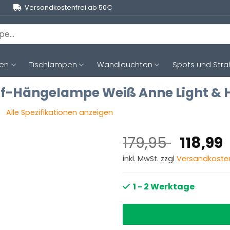
Versandkostenfrei ab 50€
ten
Tischlampen
Wandleuchten
Spots und Stra
ff-Hängelampe Weiß Anne Light &
Alle Spezifikationen anzeigen
Ursprü
179,95
118,99
Preis
inkl. MwSt. zzgl
Versandkoste
war:
179,95
1 - 2 Werktage