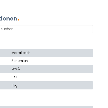
tionen
Marrakesch
Bohemian
Weiß
Seil
1 kg