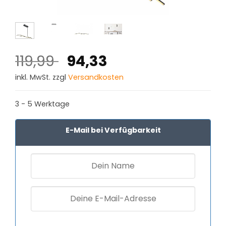
Ursprünglicher
Aktueller
119,99
94,33
Preis
Preis
inkl. MwSt. zzgl
Versandkosten
war:
ist:
119,99 €
94,33 €.
3 - 5 Werktage
E-Mail bei Verfügbarkeit