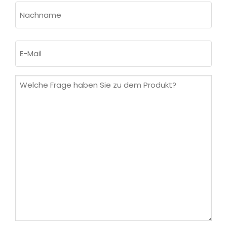
Vorname
Nachname
E-
Mail
(erforderlich)
Welche
Frage
haben
Sie
zu
dem
Produkt?
(erforderlich)