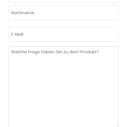
Vorname
Nachname
E-
Mail
(erforderlich)
Welche
Frage
haben
Sie
zu
dem
Produkt?
(erforderlich)