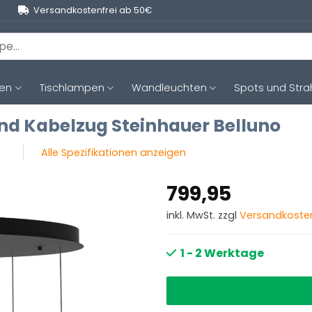
Versandkostenfrei ab 50€
ten
Tischlampen
Wandleuchten
Spots und Stra
d Kabelzug Steinhauer Belluno
Alle Spezifikationen anzeigen
799,95
inkl. MwSt. zzgl
Versandkoste
1 - 2 Werktage