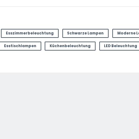
Esszimmerbeleuchtung
Schwarze Lampen
Moderne L
ter
Esstischlampen
Küchenbeleuchtung
LED Beleuchtung