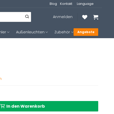
Blog
Kontakt
Language
Anmelden
hler
Außenleuchten
Zubehör
Angebote
n
In den Warenkorb