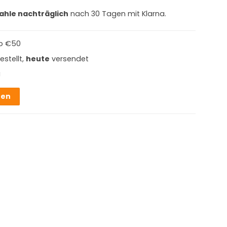
ahle nachträglich
nach 30 Tagen mit Klarna.
b €50
estellt,
heute
versendet
g
hen