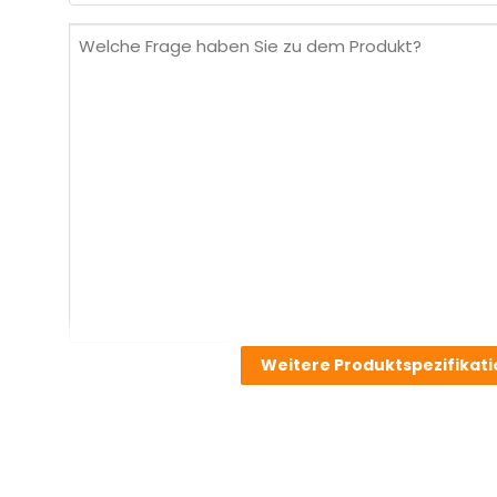
(erforderlich)
Welche
Frage
haben
Sie
zu
dem
Produkt?
(erforderlich)
Weitere Produktspezifikat
Standardmäßig enthalten