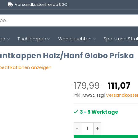
Versandkostenfrei ab 50€
ten
Tischlampen
Wandleuchten
Spots und Stra
ntkappen Holz/Hanf Globo Priska
Spezifikationen anzeigen
Ursprü
A
179,99
111,07
Preis
P
inkl. MwSt. zzgl
Versandkoste
war:
i
179,99
1
3 - 5 Werktage
Hängelampe schwarz 4 Di