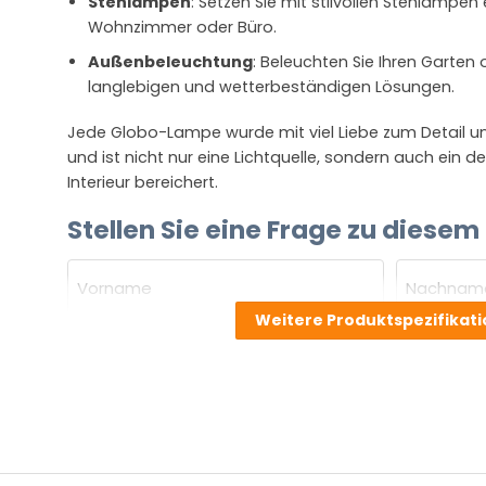
Stehlampen
: Setzen Sie mit stilvollen Stehlampen
Wohnzimmer oder Büro.
Außenbeleuchtung
: Beleuchten Sie Ihren Garten 
langlebigen und wetterbeständigen Lösungen.
Jede Globo-Lampe wurde mit viel Liebe zum Detail un
und ist nicht nur eine Lichtquelle, sondern auch ein d
Interieur bereichert.
Stellen Sie eine Frage zu diesem
NAME
(ERFORDERLICH)
Weitere Produktspezifikat
Vorname
Nachnam
E-
Mail
(erforderlich)
Welche
Frage
haben