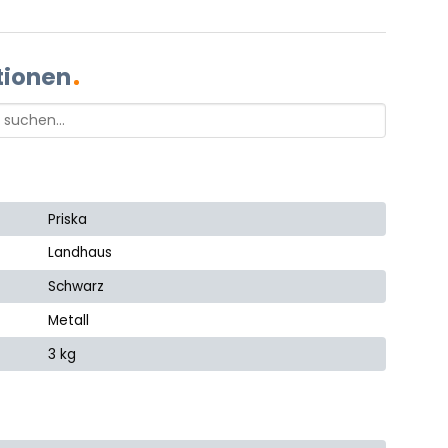
tionen
Priska
Landhaus
Schwarz
Metall
3 kg