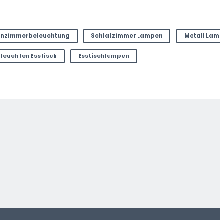
nzimmerbeleuchtung
Schlafzimmer Lampen
Metall La
leuchten Esstisch
Esstischlampen