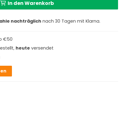
In den Warenkorb
ahle nachträglich
nach 30 Tagen mit Klarna.
b €50
estellt,
heute
versendet
g
hen