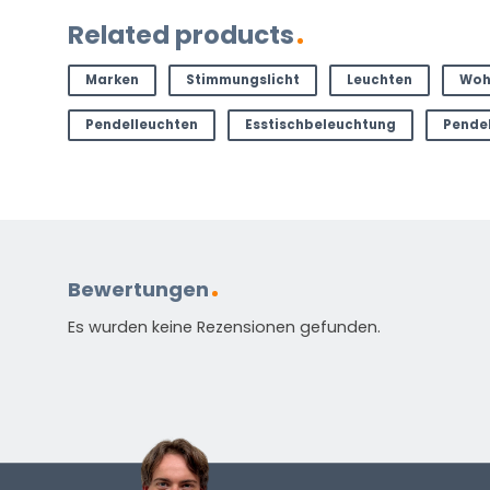
Sie
Related products
zu
dem
Marken
Stimmungslicht
Leuchten
Woh
Produkt?
(erforderlich)
Pendelleuchten
Esstischbeleuchtung
Pendel
Bewertungen
Es wurden keine Rezensionen gefunden.
Standardmäßig enthalten
Anleitung in verschiedenen Sprachen
Energieetikett