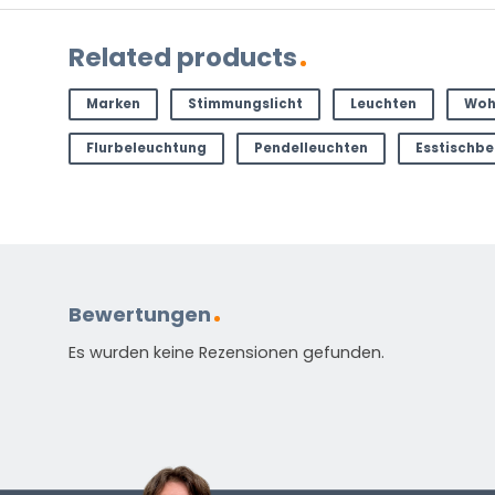
Produkt?
(erforderlich)
Related products
Marken
Stimmungslicht
Leuchten
Woh
Flurbeleuchtung
Pendelleuchten
Esstischb
Standardmäßig enthalten
Anleitung in verschiedenen Sprachen
Bewertungen
Energieetikett
Es wurden keine Rezensionen gefunden.
HAST DU EINE FRAGE?
Kontaktieren Sie uns. Sie erreichen uns per E-Mail un
info@vivaleuchten.de
.