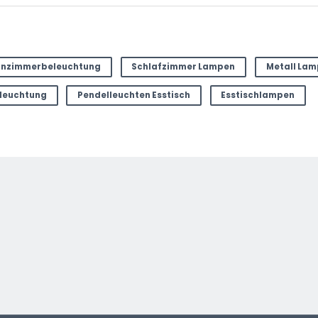
nzimmerbeleuchtung
Schlafzimmer Lampen
Metall La
eleuchtung
Pendelleuchten Esstisch
Esstischlampen
ter