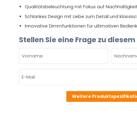
Qualitätsbeleuchtung mit Fokus auf Nachhaltigkei
Schlankes Design mit Liebe zum Detail und klassisc
Innovative Dimmfunktionen für ultimativen Bedien
Stellen Sie eine Frage zu diesem
NAME
(ERFORDERLICH)
Vorname
Nachnam
E-
Mail
(erforderlich)
Welche
Weitere Produktspezifikat
Frage
haben
Sie
zu
dem