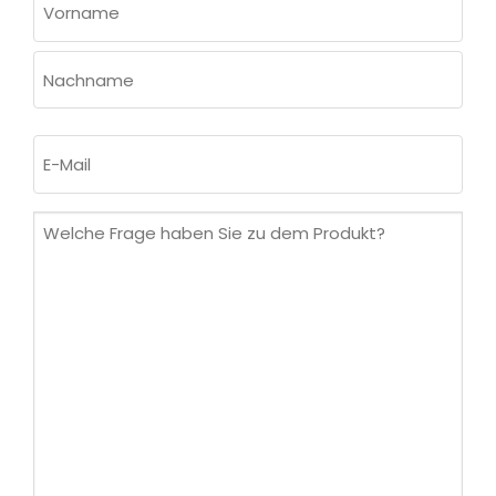
(ERFORDERLICH)
Vorname
Nachname
E-
Mail
(erforderlich)
Welche
Frage
haben
Sie
zu
dem
Produkt?
(erforderlich)