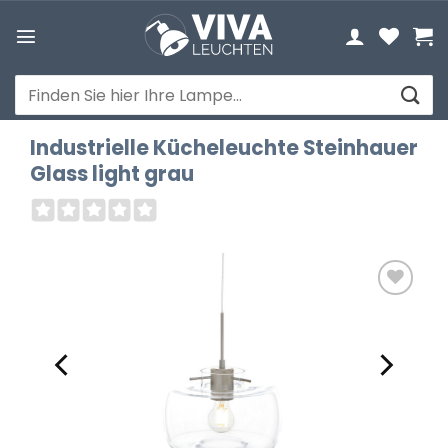
Zum
Inhalt
springen
Suchen
nach:
Industrielle Kücheleuchte Steinhauer
Glass light grau