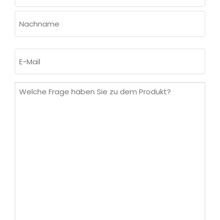
Vorname
Nachname
E-
Mail
(erforderlich)
Welche
Frage
haben
Sie
zu
dem
Produkt?
(erforderlich)