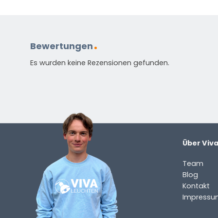
Sie
zu
dem
Produkt?
Bewertungen
(erforderlich)
Es wurden keine Rezensionen gefunden.
Über Viv
Standardmäßig enthalten
Team
Anleitung in verschiedenen Sprachen
Blog
Energieetikett
Kontakt
Impressu