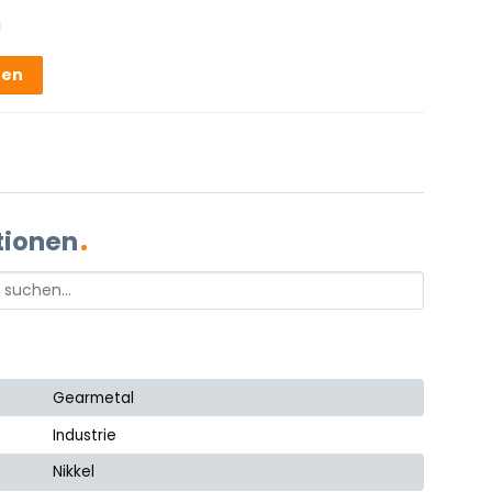
g
hen
tionen
Gearmetal
Industrie
Nikkel