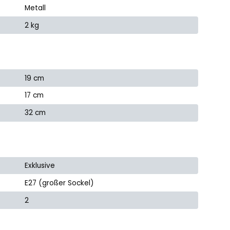
Metall
2 kg
19 cm
17 cm
32 cm
Exklusive
E27 (großer Sockel)
2