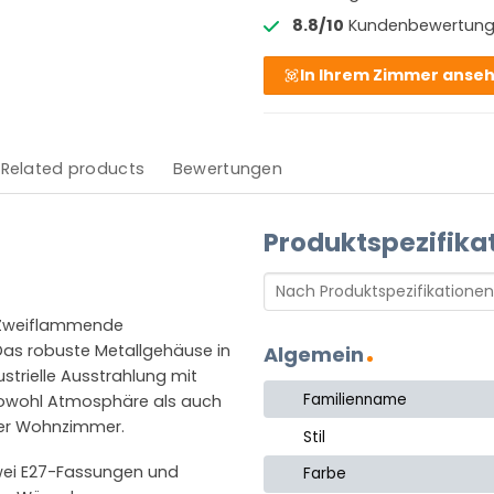
8.8/10
Kundenbewertun
In Ihrem Zimmer anse
Related products
Bewertungen
Produktspezifika
l Zweiflammende
 Das robuste Metallgehäuse in
Algemein
ustrielle Ausstrahlung mit
Familienname
 sowohl Atmosphäre als auch
der Wohnzimmer.
Stil
wei E27-Fassungen und
Farbe