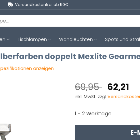
Versandkostenfrei ab 50€
ten
Tischlampen
Wandleuchten
Spots und Stra
silberfarben doppelt Mexlite Gearme
 Spezifikationen anzeigen
Ursprün
Ak
69,95
62,21
Preis
Pr
inkl. MwSt. zzgl
Versandkoste
war:
ist
69,95 
62
1 - 2 Werktage
E-M