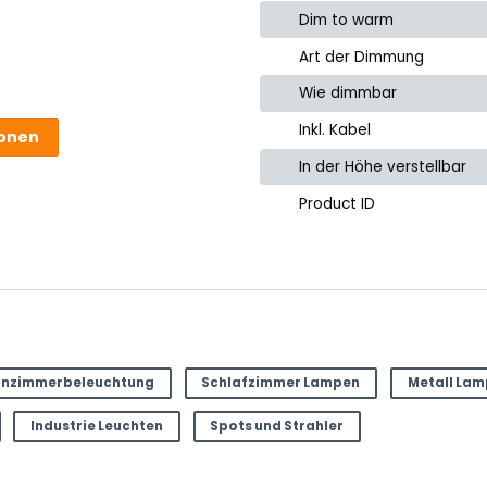
Dim to warm
Art der Dimmung
Wie dimmbar
Inkl. Kabel
ionen
In der Höhe verstellbar
Product ID
 Produkt.
e
nzimmerbeleuchtung
Schlafzimmer Lampen
Metall La
Industrie Leuchten
Spots und Strahler