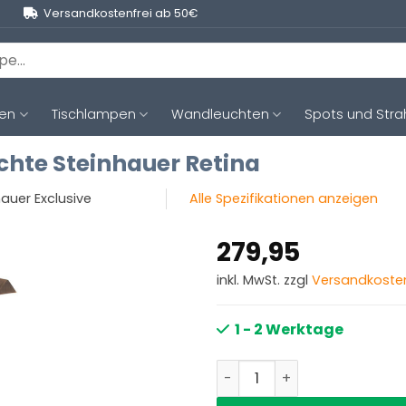
Versandkostenfrei ab 50€
ten
Tischlampen
Wandleuchten
Spots und Stra
hte Steinhauer Retina
hauer Exclusive
Alle Spezifikationen anzeigen
279,95
inkl. MwSt. zzgl
Versandkoste
1 - 2 Werktage
Klassische dimmbare Steh