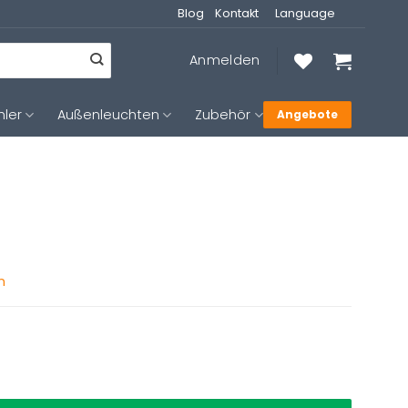
Blog
Kontakt
Language
Anmelden
hler
Außenleuchten
Zubehör
Angebote
n
leuchte Steinhauer Retina Menge