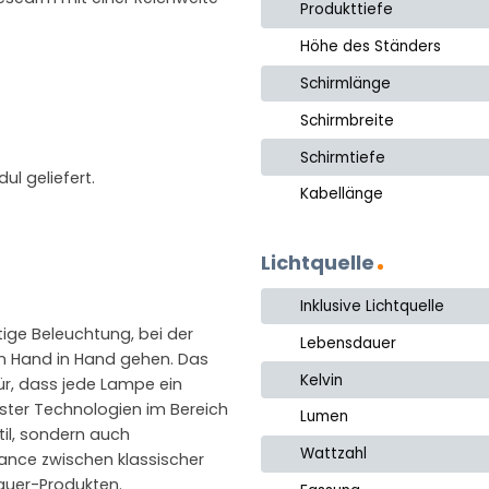
Produkttiefe
Höhe des Ständers
Schirmlänge
Schirmbreite
Schirmtiefe
l geliefert.
Kabellänge
Lichtquelle
Inklusive Lichtquelle
tige Beleuchtung, bei der
Lebensdauer
n Hand in Hand gehen. Das
Kelvin
ür, dass jede Lampe ein
uester Technologien im Bereich
Lumen
til, sondern auch
Wattzahl
lance zwischen klassischer
auer-Produkten.