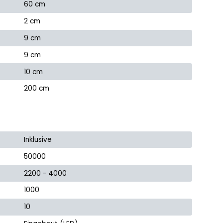
60 cm
2 cm
9 cm
9 cm
10 cm
200 cm
Inklusive
50000
2200 - 4000
1000
10