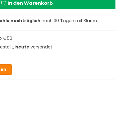
In den Warenkorb
ahle nachträglich
nach 30 Tagen mit Klarna.
b €50
estellt,
heute
versendet
g
hen