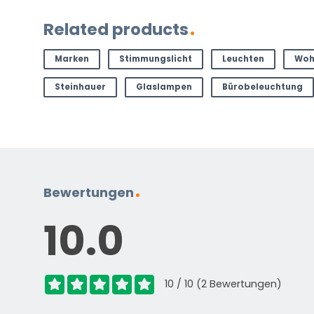
Kontaktieren Sie uns. Sie erreichen uns per E-Mail un
Related products
info@vivaleuchten.de
.
Marken
Stimmungslicht
Leuchten
Woh
Steinhauer
Glaslampen
Bürobeleuchtung
Bewertungen
10.0
10 / 10 (2 Bewertungen)