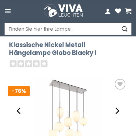
Zum
Inhalt
springen
Suchen
nach:
Klassische Nickel Metall
Hängelampe Globo Blacky I
-76%