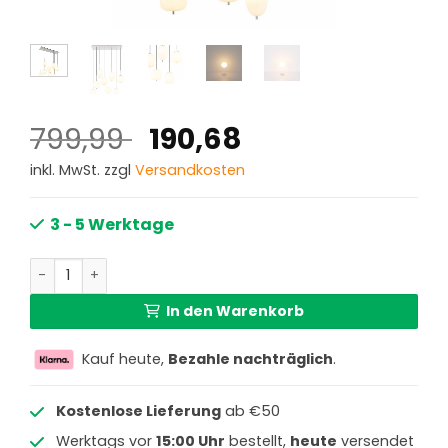
Ursprünglicher
Aktueller
799,99
190,68
Preis
Preis
inkl. MwSt. zzgl
Versandkosten
war:
ist:
799,99 €
190,68 €.
3 - 5 Werktage
Klassische Nickel Metall Hängelampe Globo Blacky I Meng
In den Warenkorb
Kauf heute,
Bezahle nachträglich
.
Kostenlose Lieferung
ab €50
Werktags vor
15:00 Uhr
bestellt,
heute
versendet