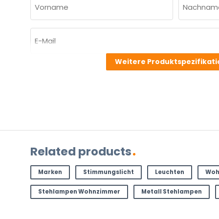
NAME
(ERFORDERLICH)
Vorname
Nachnam
E-
Mail
(erforderlich)
Weitere Produktspezifikat
Welche
Frage
haben
Sie
zu
dem
Produkt?
Related products
(erforderlich)
Marken
Stimmungslicht
Leuchten
Woh
Stehlampen Wohnzimmer
Metall Stehlampen