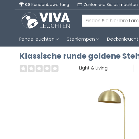
Zum
8.8 Kundenbewertung
Zahlen wie Sie es möchten
Inhalt
springen
Suchen
nach:
Pendelleuchten
Stehlampen
Deckenleuch
Klassische runde goldene Steh
Light & Living