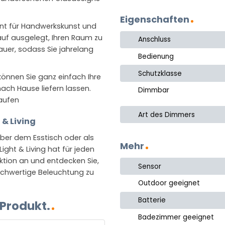
Eigenschaften
kannt für Handwerkskunst und
auf ausgelegt, Ihren Raum zu
Anschluss
uer, sodass Sie jahrelang
Bedienung
Schutzklasse
 können Sie ganz einfach Ihre
nach Hause liefern lassen.
Dimmbar
aufen
Art des Dimmers
 & Living
über dem Esstisch oder als
Mehr
ht & Living hat für jeden
ktion an und entdecken Sie,
Sensor
hochwertige Beleuchtung zu
Outdoor geeignet
Batterie
 Produkt.
Badezimmer geeignet