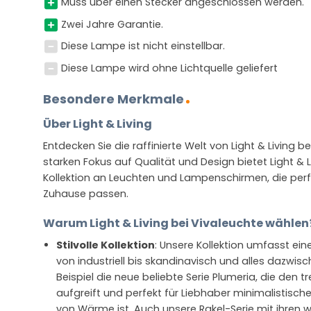
Muss über einen Stecker angeschlossen werden.
Zwei Jahre Garantie.
Diese Lampe ist nicht einstellbar.
Diese Lampe wird ohne Lichtquelle geliefert
Besondere Merkmale
Über Light & Living
Entdecken Sie die raffinierte Welt von Light & Living b
starken Fokus auf Qualität und Design bietet Light & 
Kollektion an Leuchten und Lampenschirmen, die per
Zuhause passen.
Warum Light & Living bei Vivaleuchte wählen
Stilvolle Kollektion
: Unsere Kollektion umfasst ein
von industriell bis skandinavisch und alles dazwis
Beispiel die neue beliebte Serie Plumeria, die den t
aufgreift und perfekt für Liebhaber minimalistisc
von Wärme ist. Auch unsere Rakel-Serie mit ihren