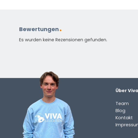
Standardmäßig enthalten
Bewertungen
Anleitung in verschiedenen Sprachen
Es wurden keine Rezensionen gefunden.
Energieetikett
HAST DU EINE FRAGE?
Kontaktieren Sie uns. Sie erreichen uns per E-Mail un
info@vivaleuchten.de
.
Über Viv
Team
Blog
Kontakt
Impressu