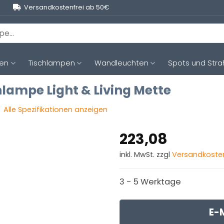
Versandkostenfrei ab 50€
ten
Tischlampen
Wandleuchten
Spots und Stra
lampe Light & Living Mette
Alle Spezifikationen anzeigen
223,08
inkl. MwSt. zzgl
Versandkoste
3 - 5 Werktage
E-M