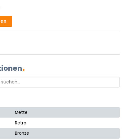
g
hen
tionen
Mette
Retro
Bronze