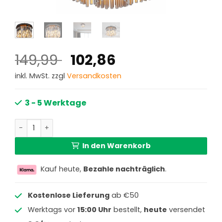
Ursprünglicher
Aktueller
149,99
102,86
Preis
Preis
inkl. MwSt. zzgl
Versandkosten
war:
ist:
149,99 €
102,86 €.
3 - 5 Werktage
Klassische schwarze Metall-Deckenlampe Globo Gorley 
In den Warenkorb
Kauf heute,
Bezahle nachträglich
.
Kostenlose Lieferung
ab €50
Werktags vor
15:00 Uhr
bestellt,
heute
versendet