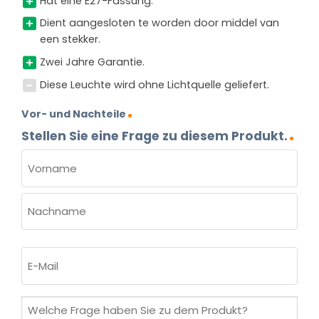
Hat eine E27-Fassung.
Dient aangesloten te worden door middel van
een stekker.
Zwei Jahre Garantie.
Diese Leuchte wird ohne Lichtquelle geliefert.
Vor- und Nachteile
Stellen Sie eine Frage zu diesem Produkt.
NAME
(ERFORDERLICH)
Vorname
Nachname
E-
Mail
(erforderlich)
Welche