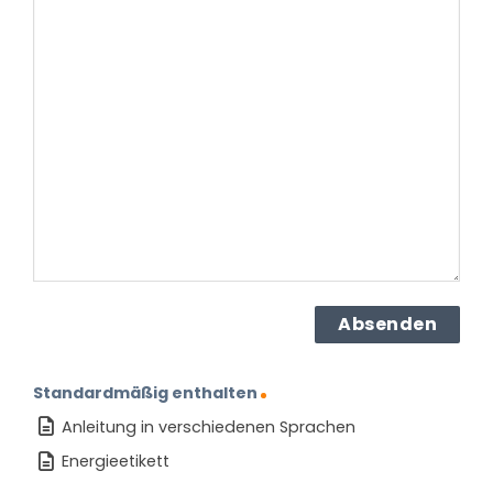
Frage
haben
Sie
zu
dem
Produkt?
(erforderlich)
Standardmäßig enthalten
Anleitung in verschiedenen Sprachen
Energieetikett