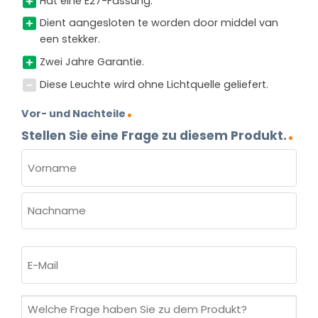
Hat eine E27-Fassung.
Dient aangesloten te worden door middel van
een stekker.
Zwei Jahre Garantie.
Diese Leuchte wird ohne Lichtquelle geliefert.
Vor- und Nachteile
Stellen Sie eine Frage zu diesem Produkt.
NAME
(ERFORDERLICH)
Vorname
Nachname
E-
Mail
(erforderlich)
Welche