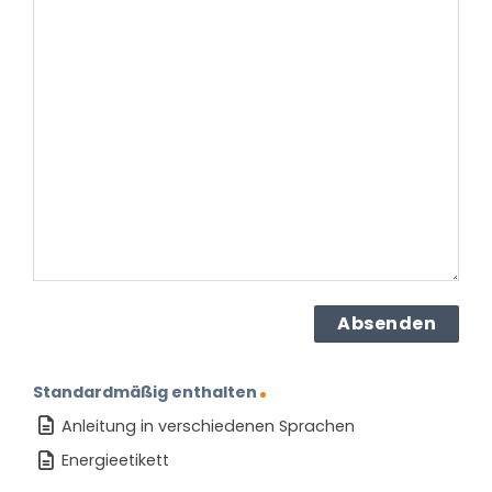
Frage
haben
Sie
zu
dem
Produkt?
(erforderlich)
Standardmäßig enthalten
Anleitung in verschiedenen Sprachen
Energieetikett