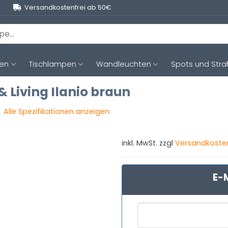
Versandkostenfrei ab 50€
ten
Tischlampen
Wandleuchten
Spots und Stra
 Living Ilanio braun
Alle Spezifikationen anzeigen
inkl. MwSt. zzgl
Versandkoste
E-M