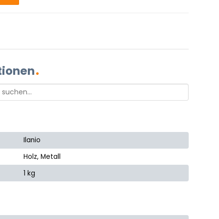
tionen
Ilanio
Holz, Metall
1 kg