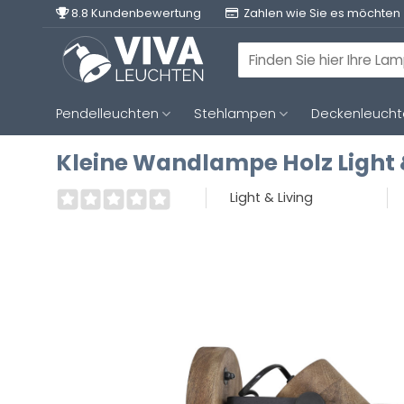
Zum
8.8 Kundenbewertung
Zahlen wie Sie es möchten
Inhalt
springen
Suchen
nach:
Pendelleuchten
Stehlampen
Deckenleuch
Kleine Wandlampe Holz Light &
Light & Living