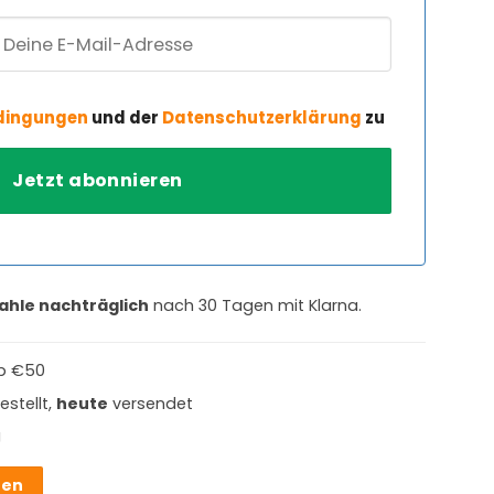
dingungen
und der
Datenschutzerklärung
zu
ahle nachträglich
nach 30 Tagen mit Klarna.
b €50
estellt,
heute
versendet
g
hen