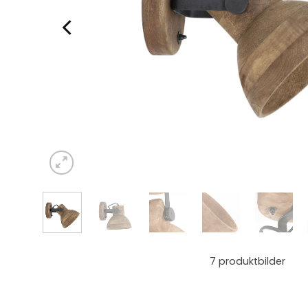
7
produktbilder