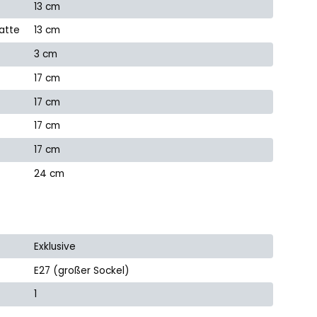
13 cm
atte
13 cm
3 cm
17 cm
17 cm
17 cm
17 cm
24 cm
Exklusive
E27 (großer Sockel)
1