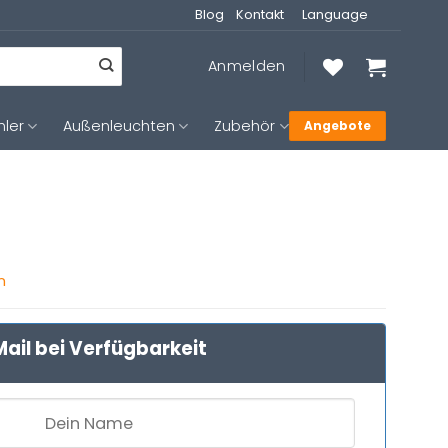
Blog
Kontakt
Language
Anmelden
hler
Außenleuchten
Zubehör
Angebote
n
ail bei Verfügbarkeit