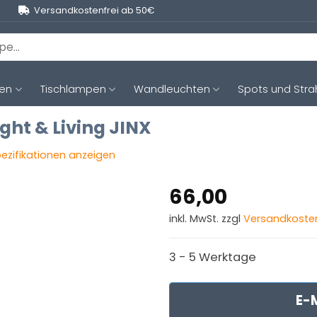
Versandkostenfrei ab 50€
ten
Tischlampen
Wandleuchten
Spots und Stra
ght & Living JINX
pezifikationen anzeigen
66,00
inkl. MwSt. zzgl
Versandkoste
3 - 5 Werktage
E-M