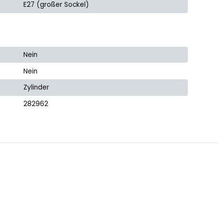
E27 (großer Sockel)
Nein
Nein
Zylinder
282962