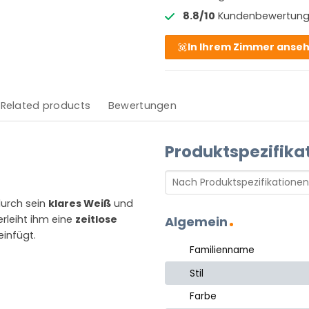
8.8/10
Kundenbewertun
In Ihrem Zimmer anse
Related products
Bewertungen
Produktspezifika
durch sein
klares Weiß
und
erleiht ihm eine
zeitlose
Algemein
einfügt.
Familienname
Stil
Farbe