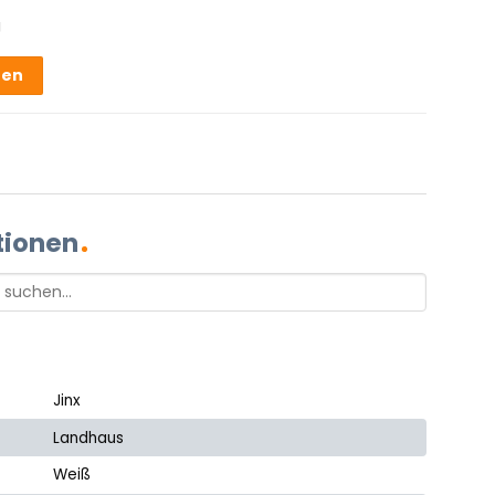
g
hen
tionen
Jinx
Landhaus
Weiß