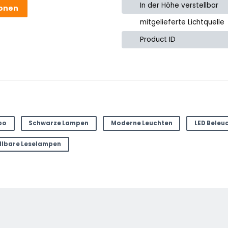
In der Höhe verstellbar
ionen
mitgelieferte Lichtquelle
Product ID
bo
Schwarze Lampen
Moderne Leuchten
LED Beleu
llbare Leselampen