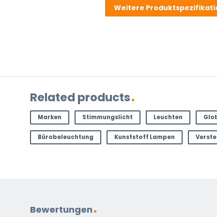
haben
Weitere Produktspezifikat
Sie
zu
dem
Produkt?
(erforderlich)
Related products
Marken
Stimmungslicht
Leuchten
Glo
Bürobeleuchtung
Kunststoff Lampen
Verste
Standardmäßig enthalten
Anleitung in verschiedenen Sprachen
Energieetikett
Bewertungen