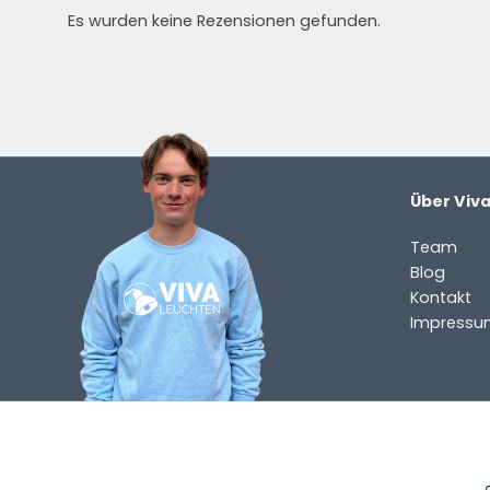
Es wurden keine Rezensionen gefunden.
HAST DU EINE FRAGE?
Kontaktieren Sie uns. Sie erreichen uns per E-Mail un
info@vivaleuchten.de
.
Über Viv
Team
Blog
Kontakt
Impressu