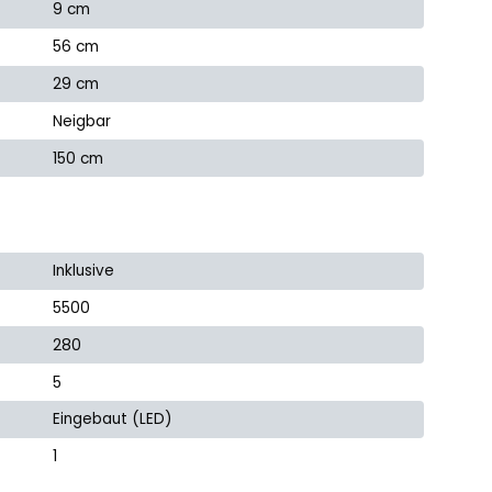
9 cm
56 cm
29 cm
Neigbar
150 cm
Inklusive
5500
280
5
Eingebaut (LED)
1