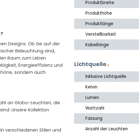
Produktbreite
Produkthöhe
Produktlänge
n?
Verstellbarkeit
iven Designs. Ob Sie auf der
Kabellänge
ischer Beleuchtung sind,
jeden Raum zum Leben
Lichtquelle
igkeit, Energieeffizienz und
schöne, sondern auch
Inklusive Lichtquelle
Kelvin
Lumen
wahl an Globo-Leuchten, die
Wattzahl
ind. Unsere Kollektion
Fassung
Anzahl der Leuchten
 in verschiedenen Stilen und