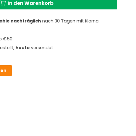
In den Warenkorb
ahle nachträglich
nach 30 Tagen mit Klarna.
b €50
estellt,
heute
versendet
g
hen