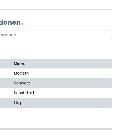
tionen
Minea I
Modern
Schwarz
Kunststoff
1 kg