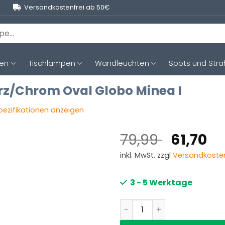
Versandkostenfrei ab 50€
ten
Tischlampen
Wandleuchten
Spots und Stra
rz/Chrom Oval Globo Minea I
Spezifikationen anzeigen
Ursprün
Ak
79,99
61,70
Preis
Pr
inkl. MwSt. zzgl
Versandkoste
war:
ist
79,99 €
61
3 - 5 Werktage
Kunststoff Tischlampe Sc