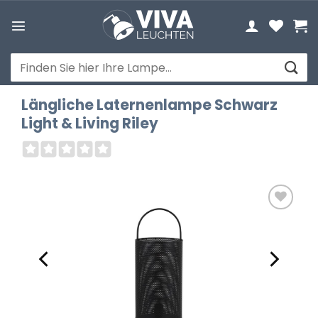
Zum
Inhalt
springen
Suchen
nach:
Längliche Laternenlampe Schwarz
Light & Living Riley