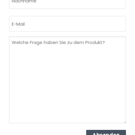
Nachname
E-
Mail
(erforderlich)
Welche
Frage
haben
Sie
zu
dem
Produkt?
(erforderlich)