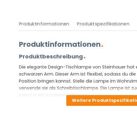
Produktinformationen
Produktspezifikationen
Produktinformationen
Produktbeschreibung
Die elegante Design-Tischlampe von Steinhauer hat e
schwarzen Arm. Dieser Arm ist flexibel, sodass du d
Position bringen kannst. Stelle die Lampe im Wohnz
verwende sie als Schreibtischlampe. Die Lampe ist z
passt in ein modernes Interieur.
Weitere Produktspezifikat
Vor- und Nachteile
Diese Lampe ist höhenverstellbar.
Verfügt über ein eingebautes LED-Modul.