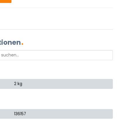
tionen
2 kg
136157