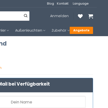
Blog
Kontakt
Language
Anmelden
hler
Außenleuchten
Zubehör
Angebote
und
n
ail bei Verfügbarkeit