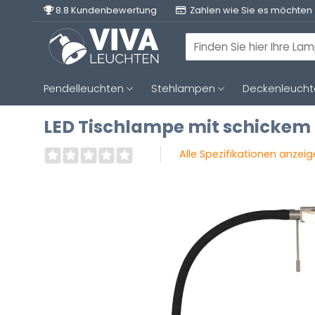
Zum
8.8 Kundenbewertung
Zahlen wie Sie es möchten
Inhalt
springen
Suchen
nach:
Pendelleuchten
Stehlampen
Deckenleuch
LED Tischlampe mit schickem
Alle Spezifikationen anzei