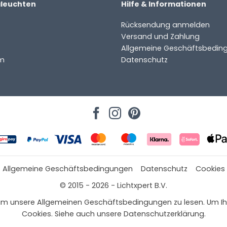
aleuchten
Hilfe & Informationen
komfort.
 Produkt.
Rücksendung anmelden
Versand und Zahlung
Allgemeine Geschäftsbedin
m
Datenschutz
e
Allgemeine Geschäftsbedingungen
Datenschutz
Cookies
© 2015 - 2026 - Lichtxpert B.V.
 hier, um unsere Allgemeinen Geschäftsbedingungen zu lesen. Um
Cookies. Siehe auch unsere Datenschutzerklärung.