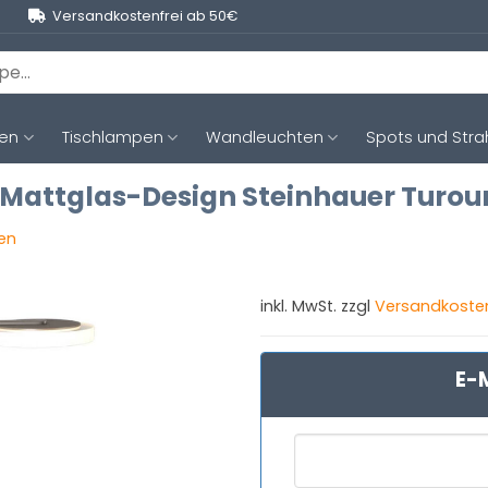
Versandkostenfrei ab 50€
ten
Tischlampen
Wandleuchten
Spots und Stra
 Mattglas-Design Steinhauer Turo
gen
inkl. MwSt. zzgl
Versandkoste
E-M