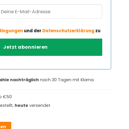
dingungen
und der
Datenschutzerklärung
zu
ahle nachträglich
nach 30 Tagen mit Klarna.
b €50
estellt,
heute
versendet
g
hen