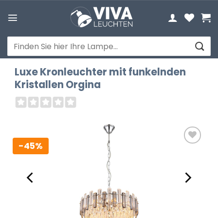
Zum
Inhalt
springen
Suchen
nach:
Luxe Kronleuchter mit funkelnden
Kristallen Orgina
-45%