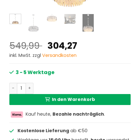
Ursprünglicher
Aktueller
549,99
304,27
Preis
Preis
inkl. MwSt. zzgl
Versandkosten
war:
ist:
549,99 €
304,27 €.
3 - 5 Werktage
Luxe Kronleuchter mit funkelnden Kristallen Orgina Meng
In den Warenkorb
Kauf heute,
Bezahle nachträglich
.
Kostenlose Lieferung
ab €50
Werktags vor
15:00 Uhr
bestellt,
heute
versendet