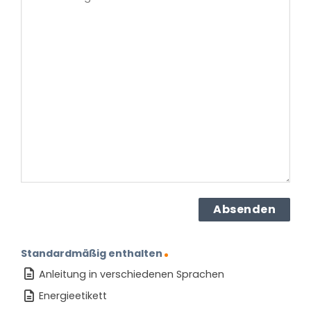
Frage
haben
Sie
zu
dem
Produkt?
(erforderlich)
Standardmäßig enthalten
Anleitung in verschiedenen Sprachen
Energieetikett