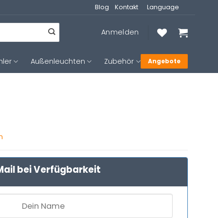
Blog
Kontakt
Language
Anmelden
hler
Außenleuchten
Zubehör
Angebote
n
ail bei Verfügbarkeit