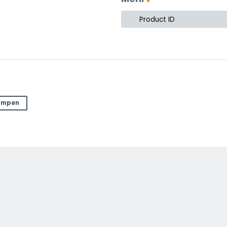
Product ID
lampen
ter