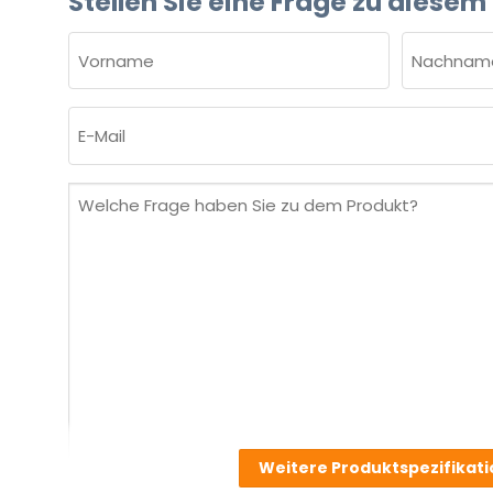
Stellen Sie eine Frage zu diesem
NAME
(ERFORDERLICH)
Vorname
Nachnam
E-
Mail
(erforderlich)
Welche
Frage
haben
Sie
zu
dem
Produkt?
(erforderlich)
Weitere Produktspezifikat