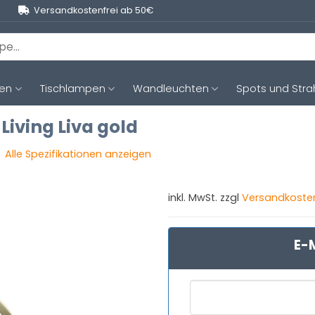
Versandkostenfrei ab 50€
ten
Tischlampen
Wandleuchten
Spots und Stra
Living Liva gold
Alle Spezifikationen anzeigen
inkl. MwSt. zzgl
Versandkoste
E-M