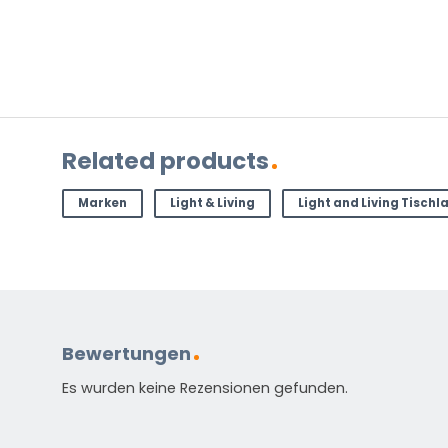
Standardmäßig enthalten
Anleitung in verschiedenen Sprachen
Related products
Energieetikett
Marken
Light & Living
Light and Living Tisch
HAST DU EINE FRAGE?
Kontaktieren Sie uns. Sie erreichen uns per E-Mail un
info@vivaleuchten.de
.
Bewertungen
Es wurden keine Rezensionen gefunden.