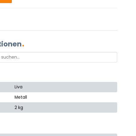
tionen
Liva
Metall
2 kg