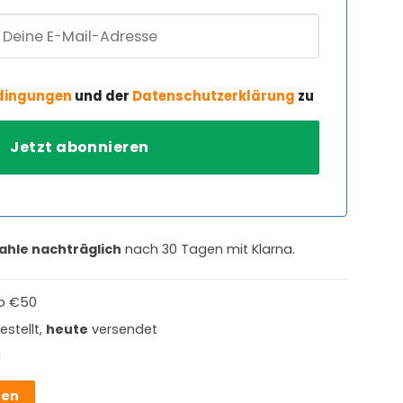
dingungen
und der
Datenschutzerklärung
zu
ahle nachträglich
nach 30 Tagen mit Klarna.
b €50
estellt,
heute
versendet
g
hen