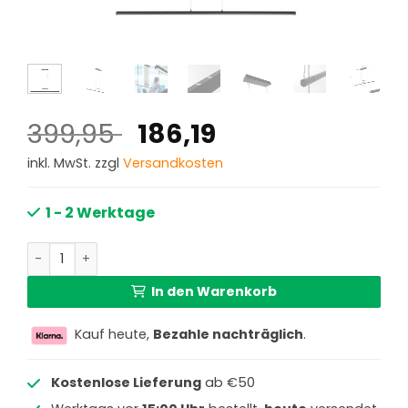
Ursprünglicher
Aktueller
399,95
186,19
Preis
Preis
inkl. MwSt. zzgl
Versandkosten
war:
ist:
399,95 €
186,19 €.
1 - 2 Werktage
Schwarze minimalistische Pendelleuchte mit Glasplatte S
In den Warenkorb
Kauf heute,
Bezahle nachträglich
.
Kostenlose Lieferung
ab €50