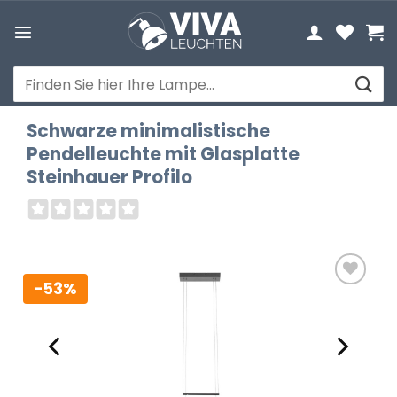
Zum
Inhalt
springen
Suchen
nach:
Schwarze minimalistische
Pendelleuchte mit Glasplatte
Steinhauer Profilo
-53%