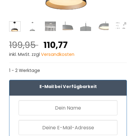
Ursprünglicher
Aktueller
199,95
110,77
Preis
Preis
inkl. MwSt. zzgl
Versandkosten
war:
ist:
199,95 €
110,77 €.
1 - 2 Werktage
E-Mail bei Verfügbarkeit