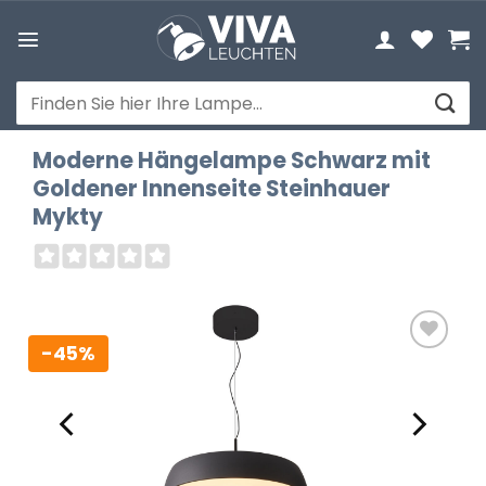
Zum
Inhalt
springen
Suchen
nach:
Moderne Hängelampe Schwarz mit
Goldener Innenseite Steinhauer
Mykty
-45%