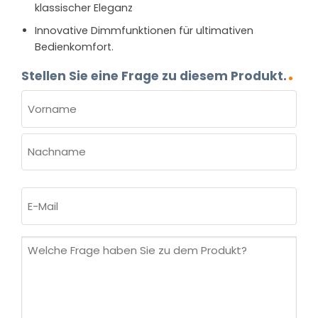
klassischer Eleganz
Innovative Dimmfunktionen für ultimativen
Bedienkomfort.
Stellen Sie eine Frage zu diesem Produkt.
NAME
(ERFORDERLICH)
Vorname
Nachname
E-
Mail
(erforderlich)
Welche
Frage
haben
Sie
zu