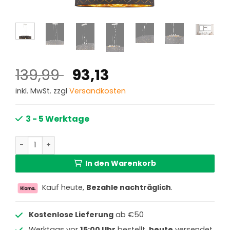
Ursprünglicher
Aktueller
139,99
93,13
Preis
Preis
inkl. MwSt. zzgl
Versandkosten
war:
ist:
139,99 €
93,13 €.
3 - 5 Werktage
Moderne schwarze Hängeleuchte mit ovalem Schirm Clar
In den Warenkorb
Kauf heute,
Bezahle nachträglich
.
Kostenlose Lieferung
ab €50
Werktags vor
15:00 Uhr
bestellt,
heute
versendet