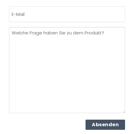
Nachname
E-
Mail
(erforderlich)
Welche
Frage
haben
Sie
zu
dem
Produkt?
(erforderlich)