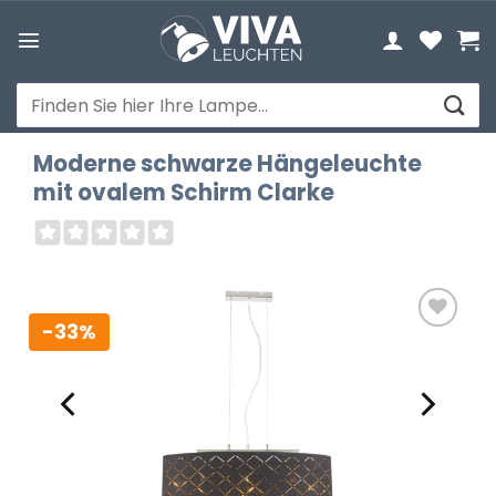
Zum
Inhalt
springen
Suchen
nach:
Moderne schwarze Hängeleuchte
mit ovalem Schirm Clarke
-33%