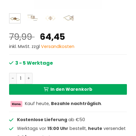
Ursprünglicher
Aktueller
79,99
64,45
Preis
Preis
inkl. MwSt. zzgl
Versandkosten
war:
ist:
79,99 €
64,45 €.
3 - 5 Werktage
Moderne schwarze Holz-Deckenlampe Globo Kerry Menge
In den Warenkorb
Kauf heute,
Bezahle nachträglich
.
Kostenlose Lieferung
ab €50
Werktags vor
15:00 Uhr
bestellt,
heute
versendet