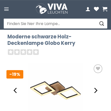
Zum
Inhalt
springen
Suchen
nach:
Moderne schwarze Holz-
Deckenlampe Globo Kerry
-19%