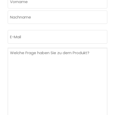
(ERFORDERLICH)
Vorname
Nachname
E-
Mail
(erforderlich)
Welche
Frage
haben
Sie
zu
dem
Produkt?
(erforderlich)