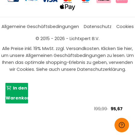
Allgemeine Geschäftsbedingungen
Datenschutz
Cookies
© 2015 - 2026 - Lichtxpert B.V.
Alle Preise inkl. 19% MwSt. zzgl. Versandkosten. Klicken Sie hier,
um unsere Allgemeinen Geschäftsbedingungen zu lesen. Um
Ihnen das optimale shopping-Erlebnis zu geben, verwenden
wir Cookies. Siehe auch unsere Datenschutzerklärung.
In den
Warenkorb
Ursprünglic
Aktue
199,99
95,67
Preis
Preis
war:
ist:
199,99 €
95,67