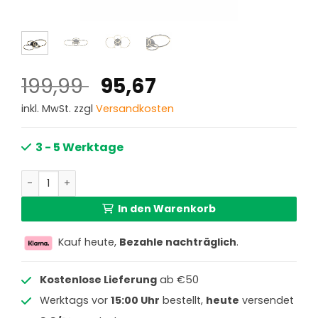
Ursprünglicher
Aktueller
199,99
95,67
Preis
Preis
inkl. MwSt. zzgl
Versandkosten
war:
ist:
199,99 €
95,67 €.
3 - 5 Werktage
Moderne schwarze Metall-Deckenlampe Globo Kendy Me
In den Warenkorb
Kauf heute,
Bezahle nachträglich
.
Kostenlose Lieferung
ab €50
Werktags vor
15:00 Uhr
bestellt,
heute
versendet