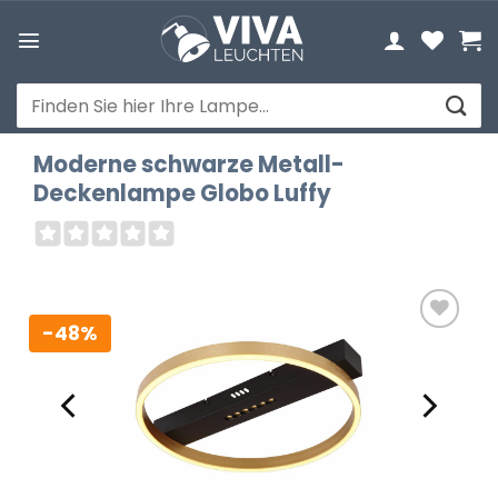
Zum
Inhalt
springen
Suchen
nach:
Moderne schwarze Metall-
Deckenlampe Globo Luffy
-48%