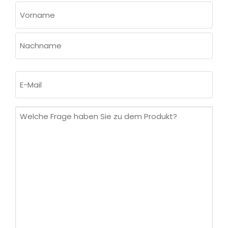
NAME
(ERFORDERLICH)
Vorname
Nachname
E-
Mail
(erforderlich)
Welche
Frage
haben
Sie
zu
dem
Produkt?
(erforderlich)