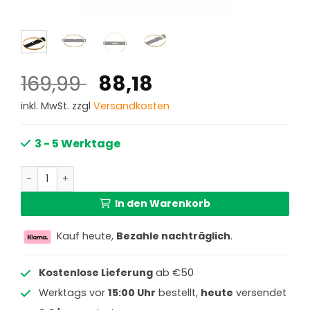
Ursprünglicher
Aktueller
169,99
88,18
Preis
Preis
inkl. MwSt. zzgl
Versandkosten
war:
ist:
169,99 €
88,18 €.
3 - 5 Werktage
Moderne schwarze Metall-Deckenlampe Globo Luffy Men
In den Warenkorb
Kauf heute,
Bezahle nachträglich
.
Kostenlose Lieferung
ab €50
Werktags vor
15:00 Uhr
bestellt,
heute
versendet