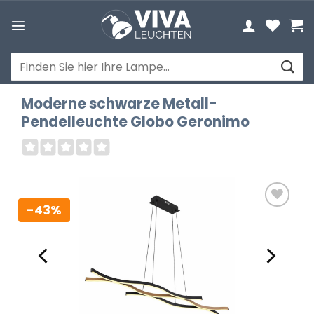
Zum
Inhalt
springen
Suchen
nach:
Moderne schwarze Metall-
Pendelleuchte Globo Geronimo
-43%