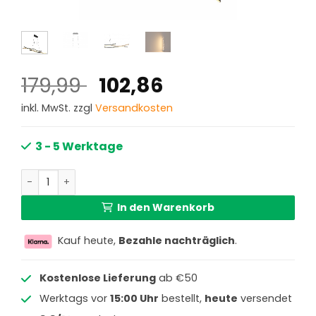
Ursprünglicher
Aktueller
179,99
102,86
Preis
Preis
inkl. MwSt. zzgl
Versandkosten
war:
ist:
179,99 €
102,86 €.
3 - 5 Werktage
Moderne schwarze Metall-Pendelleuchte Globo Geronim
In den Warenkorb
Kauf heute,
Bezahle nachträglich
.
Kostenlose Lieferung
ab €50
Werktags vor
15:00 Uhr
bestellt,
heute
versendet