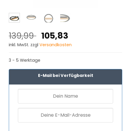
Ursprünglicher
Aktueller
139,99
105,83
Preis
Preis
inkl. MwSt. zzgl
Versandkosten
war:
ist:
139,99 €
105,83 €.
3 - 5 Werktage
E-Mail bei Verfügbarkeit