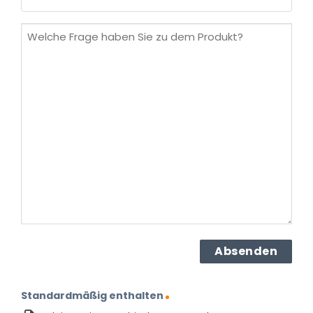
Mail
(erforderlich)
Welche
Frage
haben
Sie
zu
dem
Produkt?
(erforderlich)
Standardmäßig enthalten