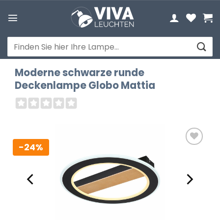
Zum
Inhalt
springen
Suchen
nach:
Moderne schwarze runde
Deckenlampe Globo Mattia
-24%