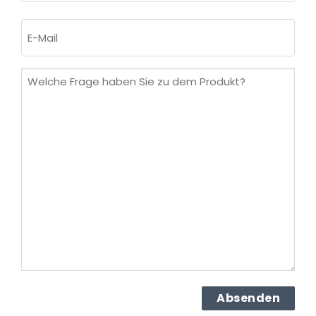
Nachname
E-
Mail
(erforderlich)
Welche
Frage
haben
Sie
zu
dem
Produkt?
(erforderlich)