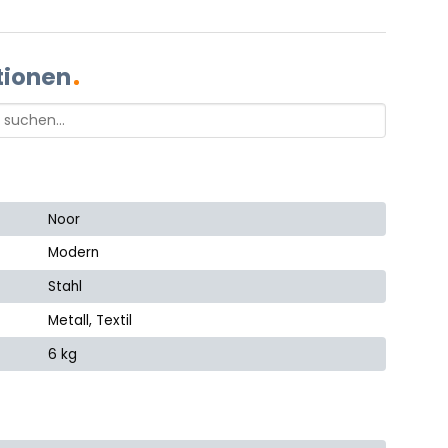
tionen
Noor
Modern
Stahl
Metall, Textil
6 kg