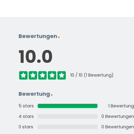
dem
Produkt?
(erforderlich)
Bewertungen
10.0
10 / 10 (1 Bewertung)
Standardmäßig enthalten
Bewertung
Anleitung in verschiedenen Sprachen
Energieetikett
5 stars
1 Bewertung
4 stars
0 Bewertungen
3 stars
0 Bewertungen
HAST DU EINE FRAGE?