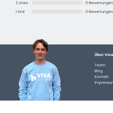
2 stars
0 Bewertungen
Kontaktieren Sie uns. Sie erreichen uns per E-Mail un
info@vivaleuchten.de
.
1 star
0 Bewertungen
Über Viv
Team
Blog
Kontakt
Impressu