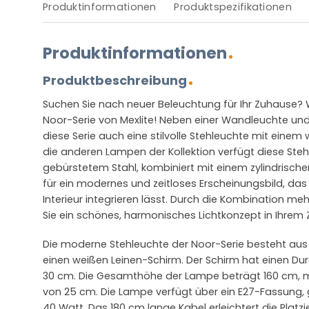
Produktinformationen
Produktspezifikationen
Produktinformationen
Produktbeschreibung
Suchen Sie nach neuer Beleuchtung für Ihr Zuhause? W
Noor-Serie von Mexlite! Neben einer Wandleuchte un
diese Serie auch eine stilvolle Stehleuchte mit einem
die anderen Lampen der Kollektion verfügt diese Ste
gebürstetem Stahl, kombiniert mit einem zylindrische
für ein modernes und zeitloses Erscheinungsbild, das
Interieur integrieren lässt. Durch die Kombination m
Sie ein schönes, harmonisches Lichtkonzept in Ihrem
Die moderne Stehleuchte der Noor-Serie besteht aus 
einen weißen Leinen-Schirm. Der Schirm hat einen D
30 cm. Die Gesamthöhe der Lampe beträgt 160 cm, 
von 25 cm. Die Lampe verfügt über ein E27-Fassung, g
40 Watt. Das 180 cm lange Kabel erleichtert die Platz