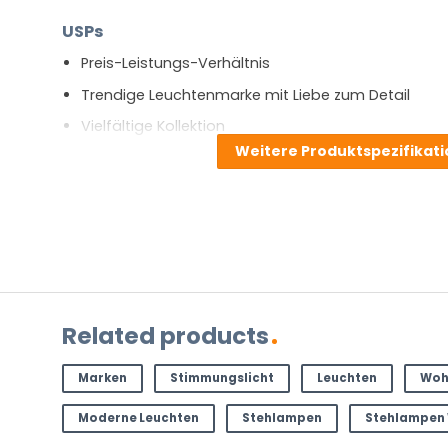
USPs
Preis-Leistungs-Verhältnis
Trendige Leuchtenmarke mit Liebe zum Detail
Vielfältige Kollektion
Weitere Produktspezifikat
Stellen Sie eine Frage zu diesem
NAME
(ERFORDERLICH)
Vorname
Nachnam
E-
Mail
(erforderlich)
Related products
Welche
Frage
Marken
Stimmungslicht
Leuchten
Woh
haben
Sie
Moderne Leuchten
Stehlampen
Stehlampen
zu