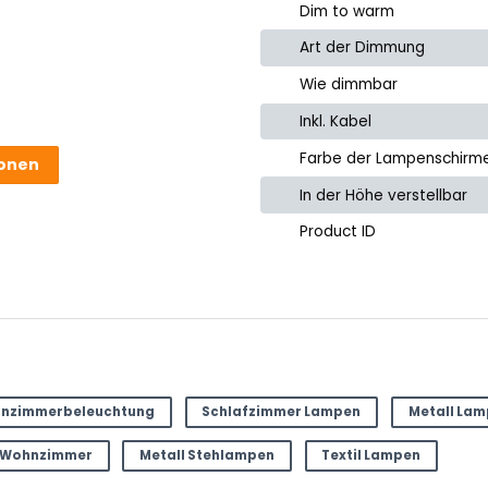
Dim to warm
Art der Dimmung
Wie dimmbar
Inkl. Kabel
Farbe der Lampenschirm
ionen
 Produkt.
In der Höhe verstellbar
Product ID
e
nzimmerbeleuchtung
Schlafzimmer Lampen
Metall La
 Wohnzimmer
Metall Stehlampen
Textil Lampen