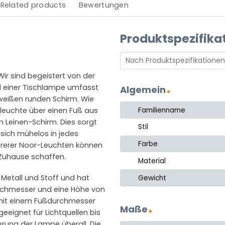
Related products
Bewertungen
Produktspezifika
ir sind begeistert von der
d einer Tischlampe umfasst
Algemein
 weißen runden Schirm. Wie
Familienname
hleuchte über einen Fuß aus
n Leinen-Schirm. Dies sorgt
Stil
 sich mühelos in jedes
Farbe
ehrerer Noor-Leuchten können
 Zuhause schaffen.
Material
Metall und Stoff und hat
Gewicht
urchmesser und eine Höhe von
mit einem Fußdurchmesser
Maße
eeignet für Lichtquellen bis
ierung der Lampe überall. Die