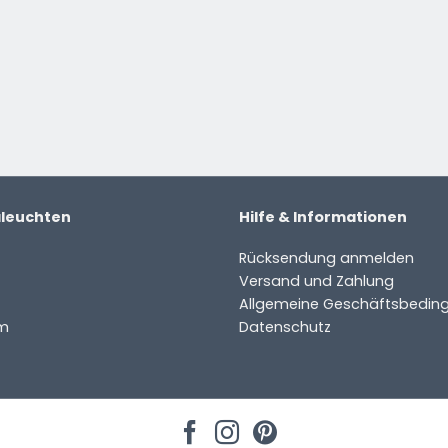
ter
aleuchten
Hilfe & Informationen
Rücksendung anmelden
Versand und Zahlung
Allgemeine Geschäftsbedin
m
Datenschutz