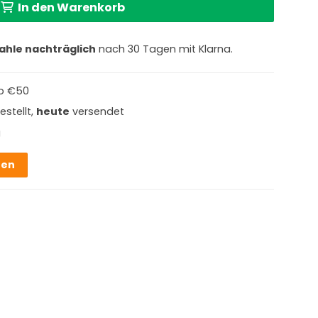
In den Warenkorb
ahle nachträglich
nach 30 Tagen mit Klarna.
b €50
estellt,
heute
versendet
g
hen