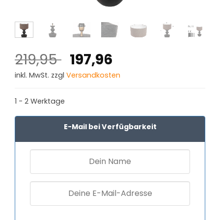
Ursprünglicher
Aktueller
219,95
197,96
Preis
Preis
inkl. MwSt. zzgl
Versandkosten
war:
ist:
219,95 €
197,96 €.
1 - 2 Werktage
E-Mail bei Verfügbarkeit