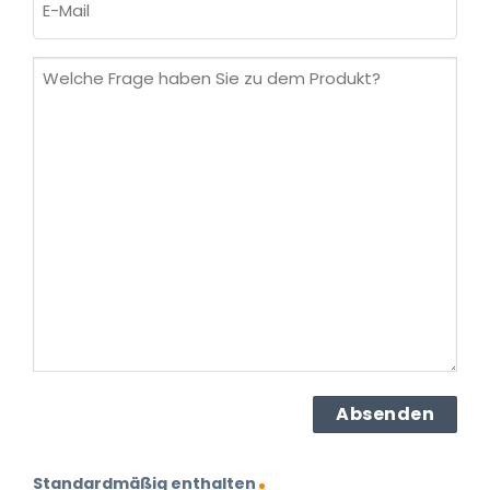
Mail
(erforderlich)
Welche
Frage
haben
Sie
zu
dem
Produkt?
(erforderlich)
Standardmäßig enthalten