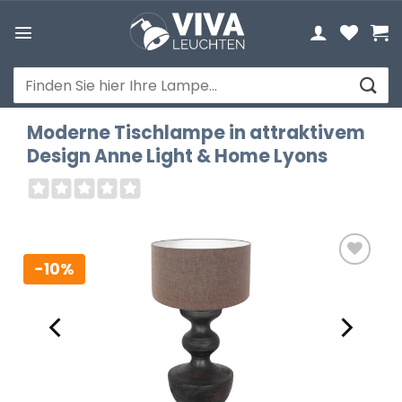
Zum
Inhalt
springen
Suchen
nach:
Moderne Tischlampe in attraktivem
Design Anne Light & Home Lyons
-10%