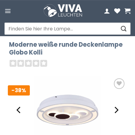
Zum
Inhalt
springen
Suchen
nach:
Moderne weiße runde Deckenlampe
Globo Kolli
-38%