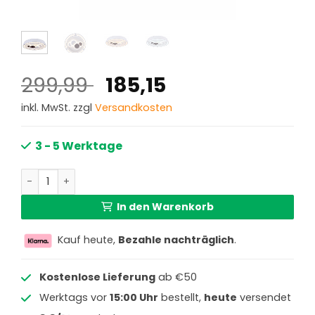
Ursprünglicher
Aktueller
299,99
185,15
Preis
Preis
inkl. MwSt. zzgl
Versandkosten
war:
ist:
299,99 €
185,15 €.
3 - 5 Werktage
Moderne weiße runde Deckenlampe Globo Kolli Menge
In den Warenkorb
Kauf heute,
Bezahle nachträglich
.
Kostenlose Lieferung
ab €50
Werktags vor
15:00 Uhr
bestellt,
heute
versendet