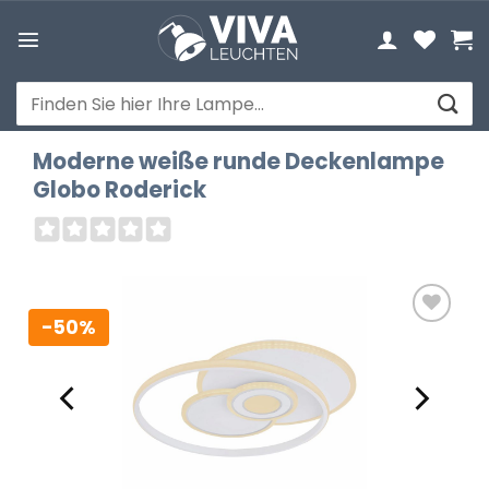
Zum
Inhalt
springen
Suchen
nach:
Moderne weiße runde Deckenlampe
Globo Roderick
-50%