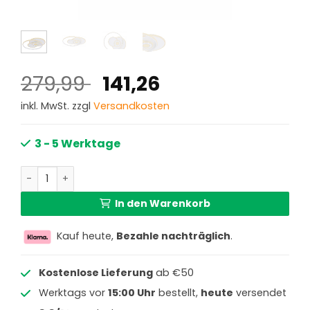
Ursprünglicher
Aktueller
279,99
141,26
Preis
Preis
inkl. MwSt. zzgl
Versandkosten
war:
ist:
279,99 €
141,26 €.
3 - 5 Werktage
Moderne weiße runde Deckenlampe Globo Roderick Meng
In den Warenkorb
Kauf heute,
Bezahle nachträglich
.
Kostenlose Lieferung
ab €50
Werktags vor
15:00 Uhr
bestellt,
heute
versendet