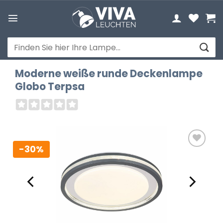
Zum
Inhalt
springen
Suchen
nach:
Moderne weiße runde Deckenlampe
Globo Terpsa
-30%