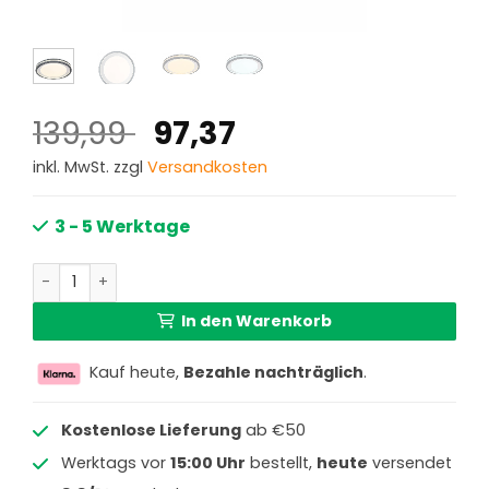
Ursprünglicher
Aktueller
139,99
97,37
Preis
Preis
inkl. MwSt. zzgl
Versandkosten
war:
ist:
139,99 €
97,37 €.
3 - 5 Werktage
Moderne weiße runde Deckenlampe Globo Terpsa Menge
In den Warenkorb
Kauf heute,
Bezahle nachträglich
.
Kostenlose Lieferung
ab €50
Werktags vor
15:00 Uhr
bestellt,
heute
versendet