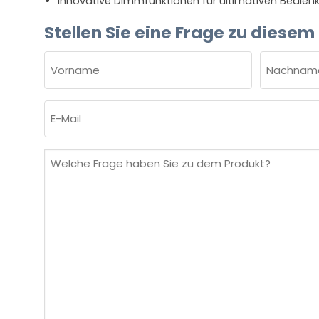
Innovative Dimmfunktionen für ultimativen Bedien
Stellen Sie eine Frage zu diesem
NAME
(ERFORDERLICH)
Vorname
Nachnam
E-
Mail
(erforderlich)
Welche
Frage
haben
Sie
zu
dem
Produkt?
(erforderlich)