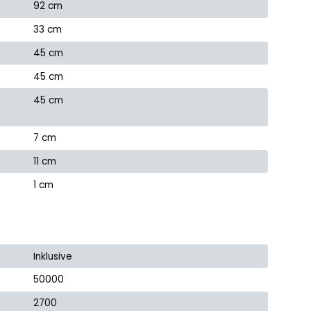
92 cm
33 cm
45 cm
45 cm
45 cm
7 cm
11 cm
1 cm
Inklusive
50000
2700