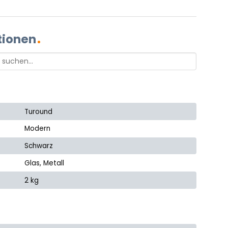
tionen
Turound
Modern
Schwarz
Glas, Metall
2 kg