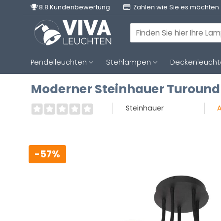
Zum
8.8 Kundenbewertung
Zahlen wie Sie es möchten
Inhalt
springen
Suchen
nach:
Pendelleuchten
Stehlampen
Deckenleuch
Moderner Steinhauer Turound 
Steinhauer
A
-57%