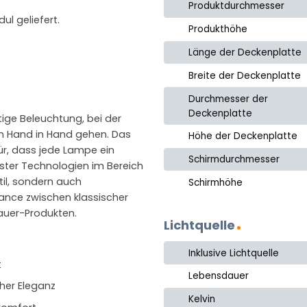
Produktdurchmesser
l geliefert.
Produkthöhe
Länge der Deckenplatte
Breite der Deckenplatte
Durchmesser der
Deckenplatte
tige Beleuchtung, bei der
n Hand in Hand gehen. Das
Höhe der Deckenplatte
ür, dass jede Lampe ein
Schirmdurchmesser
uester Technologien im Bereich
til, sondern auch
Schirmhöhe
lance zwischen klassischer
auer-Produkten.
Lichtquelle
Inklusive Lichtquelle
t
Lebensdauer
her Eleganz
Kelvin