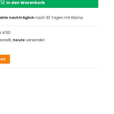
In den Warenkorb
ahle nachträglich
nach 30 Tagen mit Klarna.
b €50
estellt,
heute
versendet
g
hen