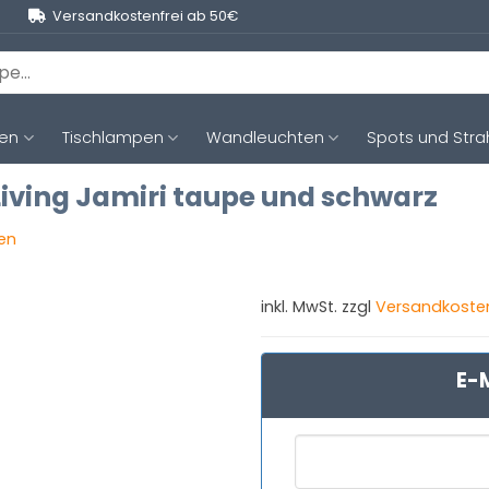
Versandkostenfrei ab 50€
ten
Tischlampen
Wandleuchten
Spots und Stra
Living Jamiri taupe und schwarz
gen
inkl. MwSt. zzgl
Versandkoste
E-M