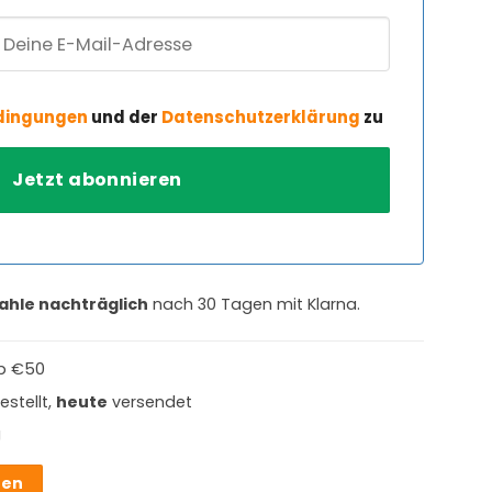
dingungen
und der
Datenschutzerklärung
zu
ahle nachträglich
nach 30 Tagen mit Klarna.
b €50
estellt,
heute
versendet
g
hen