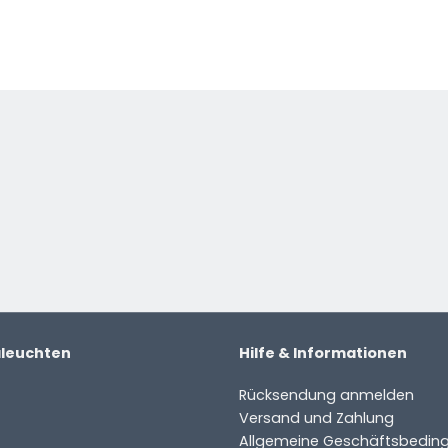
at die Form eines sehr
ist dann der Leuchtenschirm,
chte ist sehr stylisch und
hnzimmer aufgestellt werden.
 Produkt.
e
aleuchten
Hilfe & Informationen
Rücksendung anmelden
Versand und Zahlung
Allgemeine Geschäftsbedin