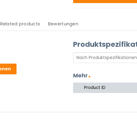
Related products
Bewertungen
Produktspezifika
ionen
Mehr
 stekker.
nen Dimmer/Schalter und
Product ID
t sich in jeder Einrichtung